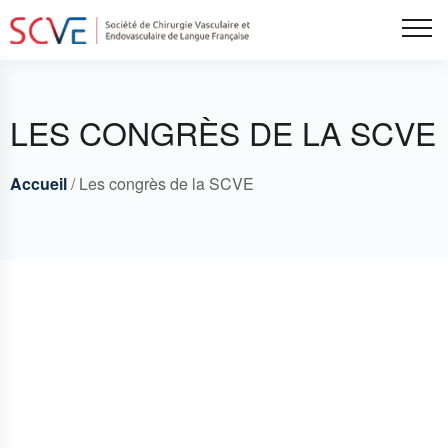
Aller
Tog
au
contenu
principal
LES CONGRÈS DE LA SCVE
Accueil
Les congrès de la SCVE
Breadcrumbs
Fil
d'Ariane