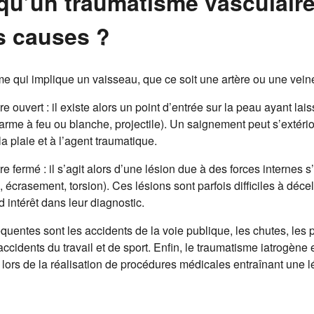
qu’un traumatisme vasculaire
s causes ?
sme qui implique un vaisseau, que ce soit une artère ou une vein
e ouvert : il existe alors un point d’entrée sur la peau ayant lai
arme à feu ou blanche, projectile). Un saignement peut s’extériori
 la plaie et à l’agent traumatique.
e fermé : il s’agit alors d’une lésion due à des forces internes s
 écrasement, torsion). Ces lésions sont parfois difficiles à déc
 intérêt dans leur diagnostic.
quentes sont les accidents de la voie publique, les chutes, les p
ccidents du travail et de sport. Enfin, le traumatisme iatrogène
 lors de la réalisation de procédures médicales entraînant une l