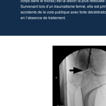
corps dans le thorax) est la lésion la plus redoutée 
Survenant lors d’un traumatisme fermé, elle est pr
accidents de la voie publique avec forte décélératio
en l’absence de traitement.