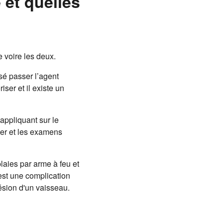
 et quelles
e voire les deux.
ssé passer l’agent
ser et il existe un
’appliquant sur le
eler et les examens
laies par arme à feu et
 est une complication
ésion d'un vaisseau.