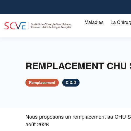
Aller
au
contenu
Maladies
La Chirur
principal
Artérite des membres inférieurs chez le malade diabétique
L'artérite ou artériopathie obstructive des membres inférieurs
REMPLACEMENT CHU S
Remplacement
C.D.D
Nous proposons un remplacement au CHU Sud 
août 2026