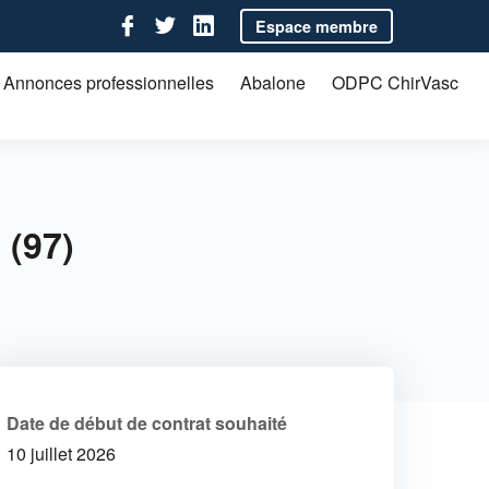
Follow us on Facebook
Follow us on Twitter
Follow us on LinkedIn
Espace membre
Social account links
Annonces professionnelles
Abalone
ODPC ChirVasc
(97)
Date de début de contrat souhaité
10 juillet 2026