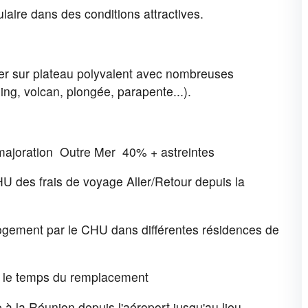
laire dans des conditions attractives.
mer sur plateau polyvalent avec nombreuses
ning, volcan, plongée, parapente...).
majoration Outre Mer 40% + astreintes
U des frais de voyage Aller/Retour depuis la
logement par le CHU dans différentes résidences de
HU le temps du remplacement
 à la Réunion depuis l'aéroport jusqu'au lieu