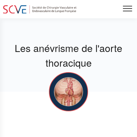
Aller
Tog
au
contenu
principal
Les anévrisme de l'aorte
thoracique