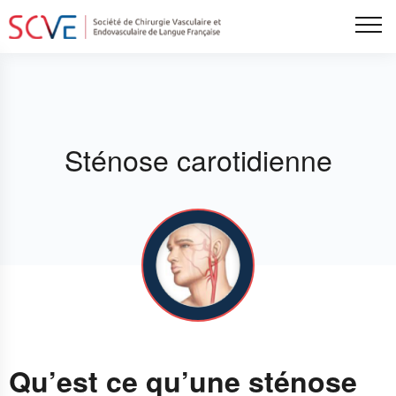
Aller
Tog
au
contenu
principal
Sténose carotidienne
Qu’est ce qu’une sténose