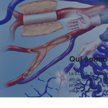
Qui somm
La S.C.V.E, Société d
afin de contribuer à l'
professionnel, la S.C.
mieux appréhender les 