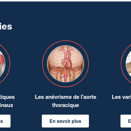
ies
tiques
Les anévrisme de l'aorte
Les va
inaux
thoracique
us
En savoir plus
E